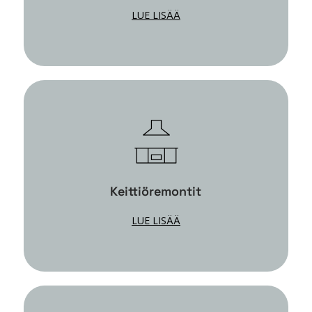
LUE LISÄÄ
Keittiöremontit
LUE LISÄÄ