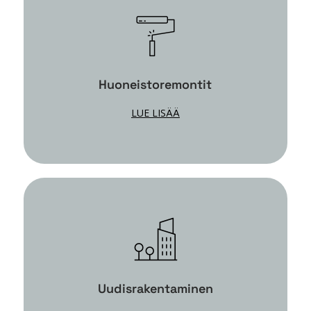
Huoneistoremontit
LUE LISÄÄ
Uudisrakentaminen