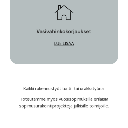
Vesivahinkokorjaukset
LUE LISÄÄ
Kaikki rakennustyöt tunti- tai urakkatyönä.
Toteutamme myös vuosisopimuksilla erilaisia
sopimusurakointiprojekteja julkisille toimijoille.