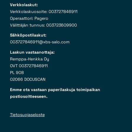
Verkkolaskut:
Verkkolaskuosoite: 003727846911
Operaattori: Pagero
Välittäjän tunnus: 003723609900
Sähköpostilaskut:
003727846911@xbs-salo.com
Laskun vastaanottaja:
Remppa-Henkka Oy
OVT 003727846911
PL 908
02066 DOCUSCAN
Emme ota vastaan paperilaskuja toimipaikan
postiosoitteeseen.
Tietosuojaseloste