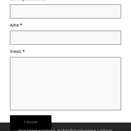
Aihe
*
Viesti
*
Käytämme evästeitä, mahdollistaaksemme parhaan